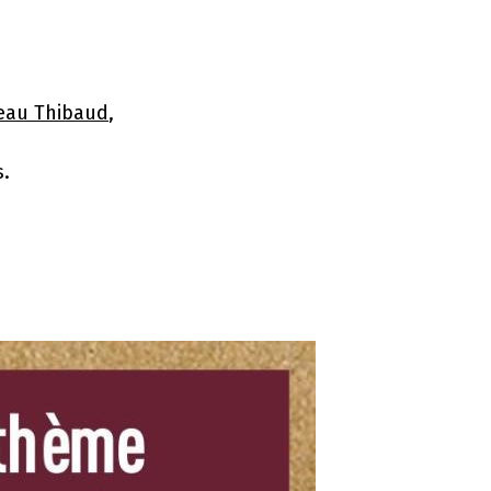
eau Thibaud
,
s.